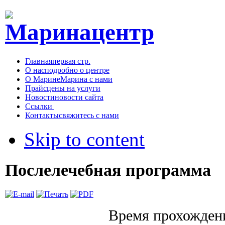
Главная
первая стр.
О нас
подробно о центре
О Марине
Марина с нами
Прайс
цены на услуги
Новости
новости сайта
Ссылки
Контакты
свяжитесь с нами
Skip to content
Послелечебная программа
Время прохождени